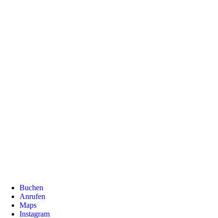
Bahnhofstraße 1
79539 Lörrach
info@amore.amore.de
+49 7621 770 40 50
Öffnungszeiten
11:30 - 22:00 Uhr
Impressum
Datenschutz
Buchen
Anrufen
Maps
Instagram